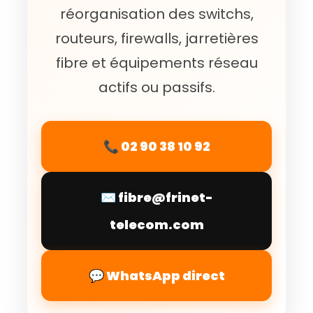
réorganisation des switchs,
routeurs, firewalls, jarretières
fibre et équipements réseau
actifs ou passifs.
📞 02 90 38 10 92
✉️ fibre@frinet-
telecom.com
💬 WhatsApp direct