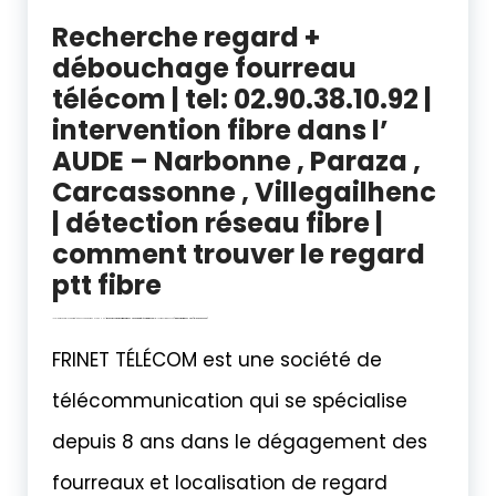
Recherche regard +
débouchage fourreau
télécom | tel: 02.90.38.10.92 |
intervention fibre dans l’
AUDE – Narbonne , Paraza ,
Carcassonne , Villegailhenc
| détection réseau fibre |
comment trouver le regard
ptt fibre
localisation point Blocage fibre | débouchage fourreau NARBONNE |
travaux raccordement fibre optique AUDE
Regard télécom introuvable
– Fourreau Fibre bouché
| intervention fibre en AUDE | tél: 04.86.80.29.65 |
FRINET TÉLÉCOM est une société de
télécommunication qui se spécialise
depuis 8 ans dans le dégagement des
fourreaux et localisation de regard