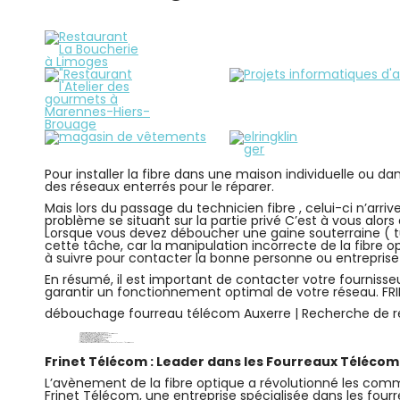
Pour installer la fibre dans une maison individuelle ou d
des réseaux enterrés pour le réparer.
Mais lors du passage du technicien fibre , celui-ci n’arr
problème se situant sur la partie privé C’est à vous alors 
Lorsque vous devez déboucher une gaine souterraine ( tuy
cette tâche, car la manipulation incorrecte de la fibre 
à suivre pour contacter la bonne personne ou entreprise 
En résumé, il est important de contacter votre fournisseu
garantir un fonctionnement optimal de votre réseau. FRI
débouchage fourreau télécom Auxerre | Recherche de re
Gaine de fibre optique obstrué Migennes 89400
comment trouver le regard France télécom ( PTT) à Auxerre 89000
qui appeler pour débloquer fourreau fibre ecrasé
je cherche professionel pour mon blocage fourreau
prix pas cher pour tuyau souterrain coincé
Conduit de fibre optique obstrué Villeneuve sur Yonne
Canal de câbles optiques bouché Tonnerre
Passage de fibre optique obstrué Chablis
Tube de protection de la fibre optique bloqué
Enveloppe de câble optique obstruée joigny
prix débouchage conduit fibre optique YONNE 89
Comment trouver la trappe de visite pour la ligne de téléphone ( RTC , ADSL … ) à Auxerre 89000
Frinet Télécom : Leader dans les Fourreaux Télécom 
L’avènement de la fibre optique a révolutionné les comm
Frinet Télécom, une entreprise spécialisée dans les fourr