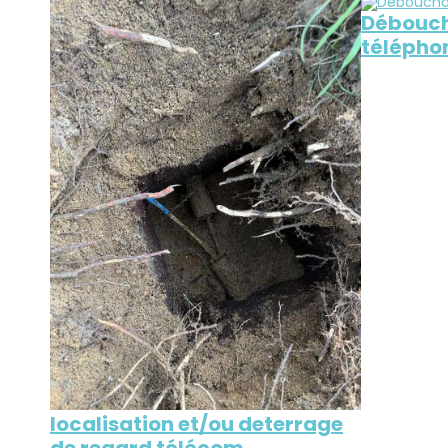
Débouch
télépho
localisation et/ou deterrage
de regard télécom