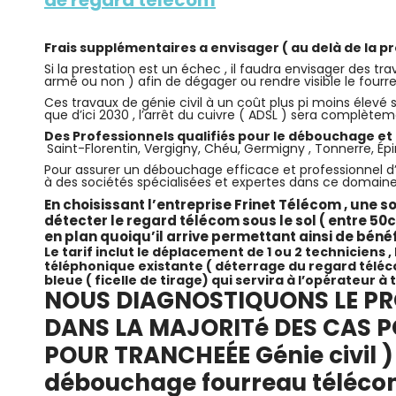
entreprise de Télécommunication à Auxerre – YONNE 89 . | travaux fibre optique déblocage regard fibre point blocage fibre ( citerneau ) PTT France Télécom enfouie Problème de raccordement à la fibre optique partout en Bourgogne – Franche Comté localiser les points de blocages · les travaux nécessaires pour le raccordement fibre optique | auxerre , villeneuve sur yonne , tonnerre YONNE 89 | localisation point blocage fibre & regard FT , fourreau bouché
Frais supplémentaires a envisager ( au delà de la
Si la prestation est un échec , il faudra envisager des
armé ou non ) afin de dégager ou rendre visible le four
Ces travaux de génie civil à un coût plus pi moins élevé s
que d’ici 2030 , l’arrêt du cuivre ( ADSL ) sera complèteme
Des Professionnels qualifiés pour le débouchage et
Saint-Florentin, Vergigny, Chéu, Germigny , Tonnerre, 
Pour assurer un débouchage efficace et professionnel d’u
à des sociétés spécialisées et expertes dans ce domain
En choisissant l’entreprise Frinet Télécom , une s
détecter le regard télécom sous le sol ( entre 
en plan quoiqu’il arrive permettant ainsi de bénéf
Le tarif inclut le déplacement de 1 ou 2 techniciens 
téléphonique existante ( déterrage du regard téléco
bleue ( ficelle de tirage)
qui servira à l’opérateur à t
NOUS DIAGNOSTIQUONS LE PR
DANS LA MAJORITé DES CAS POU
POUR TRANCHEÉE Génie civil ) 
débouchage fourreau téléco