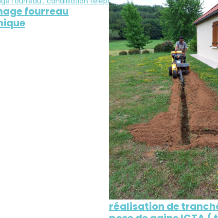
age fourreau
nique
réalisation de tranc
pose de gaine ICTA (