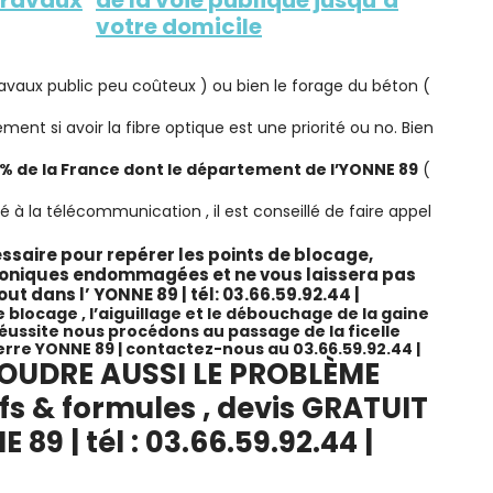
votre domicile
avaux public peu coûteux ) ou bien le forage du béton (
ent si avoir la fibre optique est une priorité ou no. Bien
0% de la France dont le département de l’YONNE 89
(
 à la télécommunication , il est conseillé de faire appel
essaire pour repérer les points de blocage,
éphoniques endommagées et ne vous laissera pas
tout dans l’ YONNE 89
| tél: 03.66.59.92.44 |
e blocage , l’aiguillage et le débouchage de la gaine
éussite nous procédons au passage de la ficelle
re YONNE 89 | contactez-nous au 03.66.59.92.44 |
OUDRE AUSSI LE PROBLÈME
s & formules , devis GRATUIT
9 | tél : 03.66.59.92.44 |