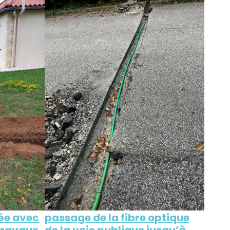
hée avec
passage de la fibre optique
 travaux
de la voie publique jusqu’à