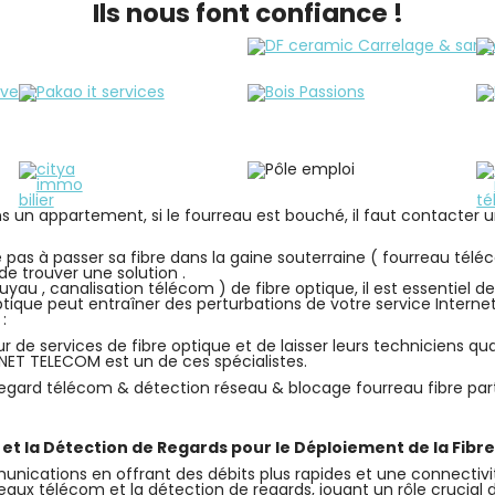
Ils nous font confiance !
ans un appartement, si le fourreau est bouché, il faut contacter
ive pas à passer sa fibre dans la gaine souterraine ( fourreau té
de trouver une solution .
au , canalisation télécom ) de fibre optique, il est essentiel d
optique peut entraîner des perturbations de votre service Inter
:
r de services de fibre optique et de laisser leurs techniciens qu
NET TELECOM est un de ces spécialistes.
gard télécom & détection réseau & blocage fourreau fibre part
et la Détection de Regards pour le Déploiement de la Fibr
unications en offrant des débits plus rapides et une connectivi
eaux télécom et la détection de regards, jouant un rôle crucial 