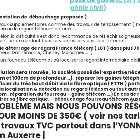
génie civil)
 prestation de débouchage proposée )
 travaux supplémentaires comme des travaux de terrassement ( tr
reau ou le regard télécom enterré
elon la difficulté Il est donc recommandé de réfléchir soigneusem
nt arrêté rendant hors service les services lié à l’Internet.
 le déterrage de regard France télécom ( L0T ) dans plus 7
Épineuil, Dannemoine, Cheney, Molosmes … )
n fourreau télécom et où localiser le regard intermédiaire dédié
e
olution sera trouvée , la société possède l’expertise néc
50cm et 100cm de profondeur…) , réparer les gaines tél
icier du très haut débit via la fibre optique ( FTTH ) par
, la localisation & detection du regard télécom ou tout autr
m , réparation du fourreau – gaine télécom … ) En cas de r
irer sa fibre optique.
– débouchage fourreau télécom Auxer
OBLÈME MAIS NOUS POUVONS RÉS
R MOINS DE 350€ ( voir nos tarif
travaux TVC partout dans l’YONNE 8
m Auxerre
|