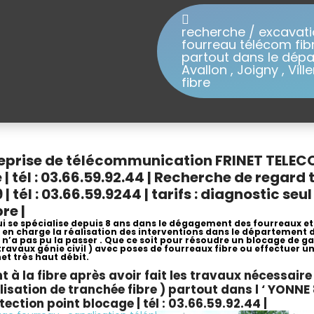
recherche / excavat
fourreau télécom fibre
partout dans le dépar
Avallon , Joigny , Vil
fibre
ntreprise de télécommunication
FRINET TELEC
 | tél : 03.66.59.92.44 | Recherche de regar
 | tél : 03.66.59.9244 | tarifs : diagnostic 
re |
se spécialise depuis 8 ans dans le dégagement des fourreaux et l
en charge la réalisation des interventions dans le département d
r n’a pas pu la passer . Que ce soit pour résoudre un blocage de 
 ( travaux génie civil ) avec poses de fourreaux fibre ou effectue
et très haut débit.
à la fibre après avoir fait les travaux nécessai
sation de tranchée fibre ) partout dans l ‘ YONN
ection point blocage | tél : 03.66.59.92.44 |