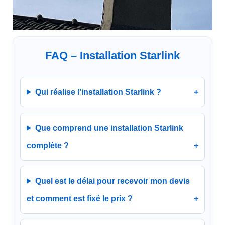
FRINET TÉLÉCOM est votre spécialiste en solution très haut débit qui réalise l’installation de l’antenne starlink à Nimes, Alès , Beaucaire …
FAQ – Installation Starlink
Qui réalise l’installation Starlink ?
Que comprend une installation Starlink
complète ?
Quel est le délai pour recevoir mon devis
et comment est fixé le prix ?