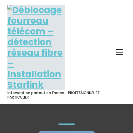
Skip
to
content
Intervention partout en France - PROFESSIONNEL ET
PARTICULIER
Installation Starlink sur toiture en France – Installateur agréé officiellement Starlink