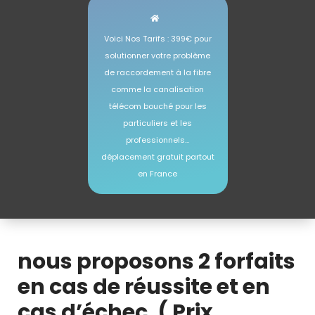
Voici Nos Tarifs : 399€ pour
solutionner votre problème
de raccordement à la fibre
comme la canalisation
télécom bouché pour les
particuliers et les
professionnels…
déplacement gratuit partout
en France
prix déblocage canalisation télécom fibre
nous proposons 2 forfaits
en cas de réussite et en
cas d’échec. ( Prix