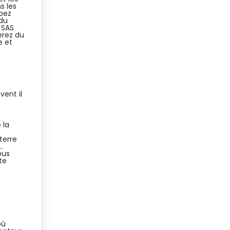
s les
ipez
 du
 SAS
erez du
e et
vent il
 la
terre
…
ous
te
où