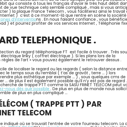
bit qui consiste à tous les français d’avoir le très haut débit dan
nt de vue technique cela semble compliqué , mais si vous antic
er ) la plaque France Telecom , vous faciliterez ainsi le travail
s internet ) c’est à ce moment-là que rentre en scène la société
zones d’interventio
ns . En nous faisant confiance , vous bénéfici
 ) et pourrez profiter de vos services Internet , Téléphonie fix
GARD TELEPHONIQUE
.
ection du regard téléphonique FT est facile à trouver . Très sou
ctrique linky ( coffret électrique ). Si les plans lors de la
 règles de l’art » vous pouvez également le retrouver dessus .
cile de localiser le regard ou les regards ( selon la distance entre
avec le temps sous du remblai ( t’as de gravât , terre … ) lors
rendre plus esthétique par exemple … ) , sous quelques cms de 
r … de plus il est également possible qu’il n’y est pas de regard 
 recherche de trappe PTT comme la SASU FRINET TELECOM peut v
z-nous dès que possible
. De plus en plus de monde nous sollici
emble de plus en plus compliqué …
ÉLÉCOM ( TRAPPE PTT ) PAR
INET TELECOM
re indiqué où se trouvait l’entrée de votre fourreau telecom. La 