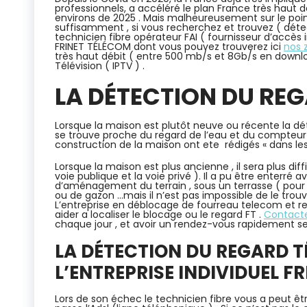
professionnels, a accéléré le plan France très haut dé
environs de 2025 . Mais malheureusement sur le poi
suffisamment , si vous recherchez et trouvez ( détect
technicien fibre opérateur FAI ( fournisseur d’accè
FRINET TÉLÉCOM dont vous pouvez trouverez ici
nos 
très haut débit ( entre 500 mb/s et 8Gb/s en download
Télévision ( IPTV ) .
LA DÉTECTION DU RE
Lorsque la maison est plutôt neuve ou récente la dét
se trouve proche du regard de l’eau et du compteur éle
construction de la maison ont ete rédigés « dans les
Lorsque la maison est plus ancienne , il sera plus diffi
voie publique et la voie privé ). Il a pu être enterré 
d’aménagement du terrain , sous un terrasse ( pour 
ou de gazon …mais il n’est pas impossible de le trouve
L’entreprise en déblocage de fourreau telecom et
aider a localiser le blocage ou le regard FT .
Contacte
chaque jour , et avoir un rendez-vous rapidement s
LA DÉTECTION DU REGARD T
L’ENTREPRISE INDIVIDUEL
FR
Lors de son échec le technicien fibre vous a peut êt