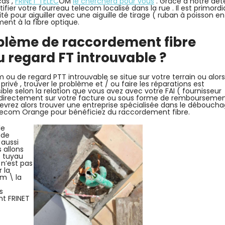
cas ,
FRINET TELEC
OM
le cherchera pour vous
. Grâce à notre dét
ifier votre fourreau telecom localisé dans la rue . Il est primordia
pour aiguiller avec une aiguille de tirage ( ruban à poisson en 
ment à la fibre optique.
oblème de raccordement fibre
regard FT introuvable ?
u de regard PTT introuvable se situe sur votre terrain ou alors 
 privé , trouver le problème et / ou faire les réparations est
ble selon la relation que vous avez avec votre FAI ( fournisseur
l directement sur votre facture ou sous forme de rembourseme
devrez alors trouver une entreprise spécialisée dans le débouch
lecom Orange pour bénéficiez du raccordement fibre.