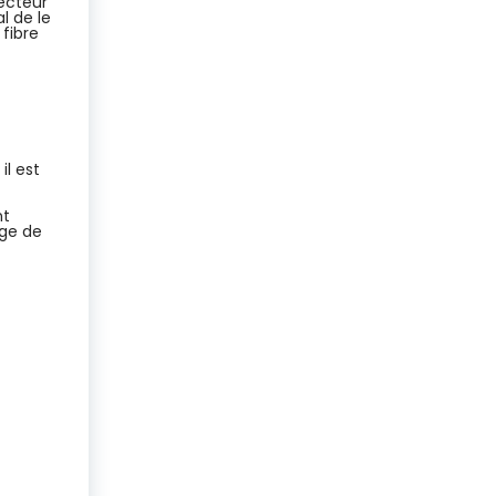
ecteur
l de le
fibre
il est
nt
age de