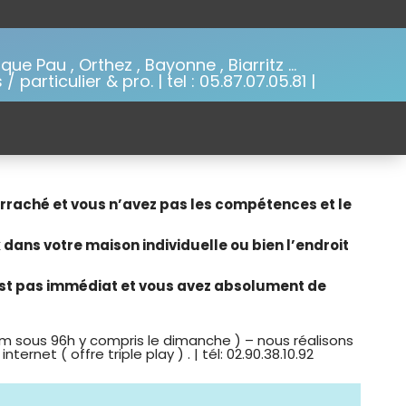
ue Pau , Orthez , Bayonne , Biarritz …
particulier & pro. | tel : 05.87.07.05.81 |
) arraché et vous n’avez pas les compétences et le
 dans votre maison individuelle ou bien l’endroit
n’est pas immédiat et vous avez absolument de
 sous 96h y compris le dimanche ) – nous réalisons
net ( offre triple play ) . | tél: 02.90.38.10.92