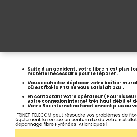
Dépannage fibre optique Pau , Orthez , Bayonne , Biarritz … Pyrénées-Atlantiques / particulier & pro. | tel : 05.87.07.05.81 |
dépannage réparation fibre PAU | dépannage réparation fibre optique Pyrénees-Atlantiques : Pau , Bayonne | intervention sous 96 max pour particuliers & pros. | 05.87.07.05.81dépannage réparation fibre optique Pyrénees-Atlantiques : Pau , Bayonne | intervention sous 96 max pour particuliers & pros. | 05.87.07.05.81
Suite à un accident , votre fibre n’est plus 
matériel nécessaire pour le réparer .
Vous souhaitez déplacer votre boîtier mural f
où est fixé la PTO ne vous satisfait pas .
En contactant votre opérateur ( Fournisseur
votre connexion internet très haut débit et d
Votre Box internet ne fonctionnent plus ou vo
FRINET TELECOM peut résoudre vos problèmes de fibr
également la remise en conformité de votre installation 
dépannage fibre Pyrénées-Atlantiques |