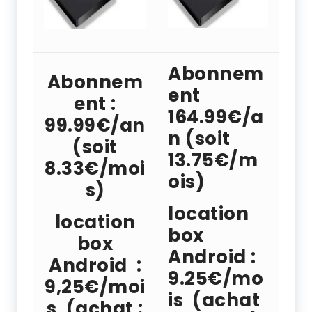
Abonnem
Abonnem
ent
ent :
164
.99€/a
99.99€/an
n (soit
(soit
13.75€/m
8.33€/moi
ois)
s)
location
location
box
box
Android :
Android :
9.25€/mo
9,25€/moi
is (achat
s (
achat :