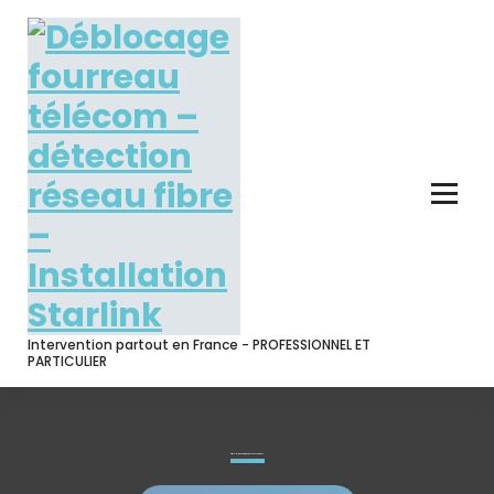
Skip
to
content
Intervention partout en France - PROFESSIONNEL ET
PARTICULIER
Offre Télévision par internet avec box Android TV*