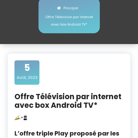
Principal
Offre Télévision par internet
avec box Android TV*
5
Août, 2023
Offre Télévision par internet
avec box Android TV*
starlink box tv
L’offre triple Play proposé par les