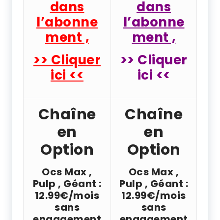
dans
dans
l’abonne
l’abonne
ment ,
ment ,
>> Cliquer
>> Cliquer
ici <<
ici <<
Chaîne
Chaîne
en
en
Option
Option
Ocs Max ,
Ocs Max ,
Pulp , Géant :
Pulp , Géant :
12.99€/mois
12.99€/mois
sans
sans
engagement
engagement