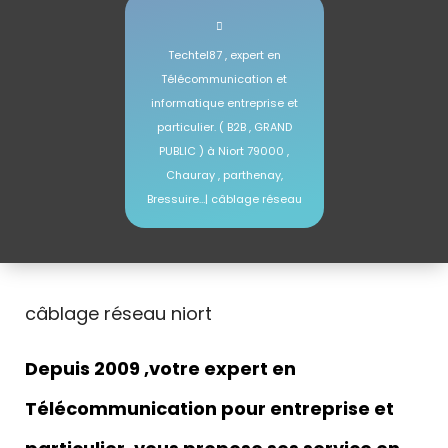
Techtel87 , expert en
Télécommunication et
informatique entreprise et
particulier. ( B2B , GRAND
PUBLIC ) à Niort 79000 ,
Chauray , parthenay,
Bressuire…| câblage réseau
câblage réseau niort
Depuis 2009 ,votre expert en
Télécommunication pour entreprise et