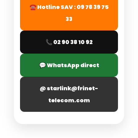
☎ Hotline SAV : 09 78 39 75
33
📞 02 90 38 10 92
💬 WhatsApp direct
@ starlink@frinet-
telecom.com