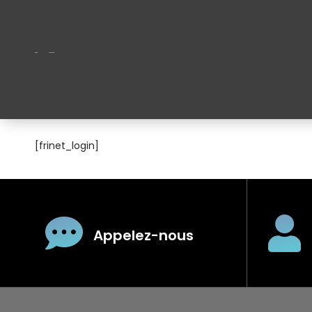
connexion
[frinet_login]
Appelez-nous