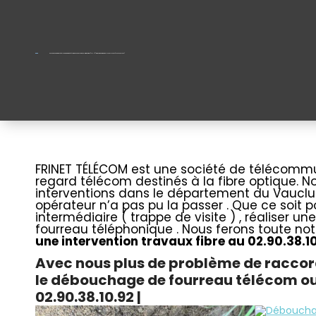
Recherche de regard + déblocage fourreau télécom pour le passage de la fibre optique ( FTTH )| intervention partout dans le Vaucluse 84 | tel: 02.90.38.10.92 |
localisation point Blocage fibre | débou
FRINET TÉLÉCOM est une société de télécommun
Regard télécom introuvable – Fourreau Fibre bouché
regard télécom destinés à la fibre optique. N
interventions dans le département du Vaucluse
opérateur n’a pas pu la passer . Que ce soit
intermédiaire ( trappe de visite ) , réaliser 
fourreau téléphonique . Nous ferons toute notr
une intervention travaux fibre au
02.90.38.1
Avec nous plus de problème de raccord
le débouchage de fourreau télécom ou
02.90.38.10.92
|