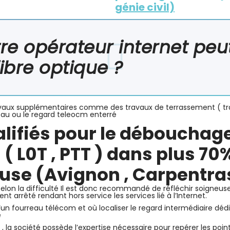
génie civil)
re opérateur internet pe
fibre optique ?
 travaux supplémentaires comme des travaux de terrassement ( tr
reau ou le regard teleocm enterré
lifiés pour le débouchage
 L0T , PTT ) dans plus 70%
use (Avignon
,
Carpentra
elon la difficulté Il est donc recommandé de réfléchir soigneusem
nt arrêté rendant hors service les services lié à l’Internet.
n fourreau télécom et où localiser le regard intermédiaire dédié
e
 , la société possède l’expertise nécessaire pour repérer les poin