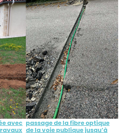
hée avec
passage de la fibre optique
 travaux
de la voie publique jusqu’à