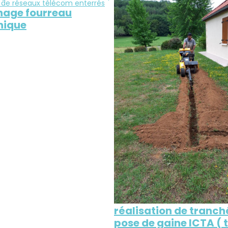
age fourreau
nique
réalisation de tranc
pose de gaine ICTA (