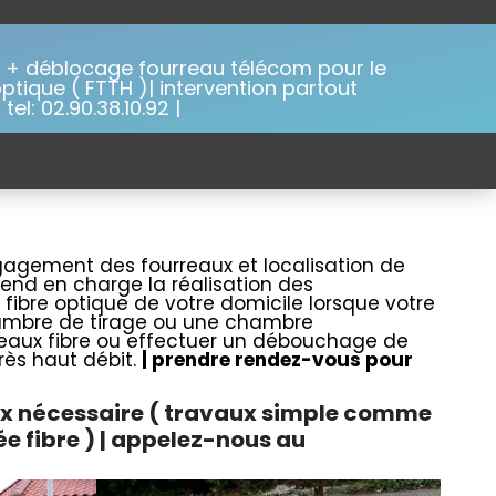
 + déblocage fourreau télécom pour le
ptique ( FTTH )| intervention partout
el: 02.90.38.10.92 |
gagement des fourreaux et localisation de
rend en charge la réalisation des
fibre optique de votre domicile lorsque votre
chambre de tirage ou une chambre
urreaux fibre ou effectuer un débouchage de
rès haut débit.
| prendre rendez-vous pour
aux nécessaire ( travaux simple comme
 fibre ) | appelez-nous au