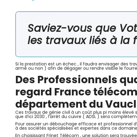
entreprise de Télécommunication à Limoges. | travaux fibre optique déblocage regard fibre point blocage fibre ( citerneau ) PTT France Télécom enfouie Problème de raccordement à la fibre optique en haute vienne localiser les points de blocages · les travaux nécessaires pour le raccordement fibre optique | Quimper , Belfort , montauban , Béziers , nîmes , montpellier , valence , montelimar , lyon , corbas , chalon sur saone , saint etienne , le puy en velay | localisation point blocage fibre & regard FT , fourreau bouché
Saviez-vous que Vot
les travaux liés à la 
Si la prestation est un échec , il faudra envisager des
armé ou non ) afin de dégager ou rendre visible le four
Des Professionnels qua
regard France télécom (
département du Vaucl
Ces travaux de génie civil à un coût plus pi moins élevé s
que d’ici 2030 , l’arrêt du cuivre ( ADSL ) sera complèteme
Pour assurer un débouchage efficace et professionnel d’u
à des sociétés spécialisées et expertes dans ce domain
En choisissant Frinet Télécom , une solution sera trouvée