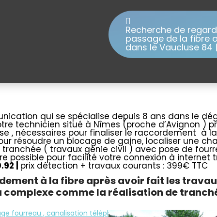
Recherche de regard
passage de la fibre o
dans le Vaucluse 84 | t
chage fourreau télécom Avignon
ication qui se spécialise depuis 8 ans dans le dé
otre technicien situé à Nîmes (proche d’Avignon ) p
 , nécessaires pour finaliser le raccordement à la 
 pour résoudre un blocage de gaine, localiser une 
une tranchée ( travaux génie civil ) avec pose de fo
e possible pour facilité votre connexion à internet t
0.92
|
prix détection + travaux courants : 399€ TTC
ement à la fibre après avoir fait les trav
 complexe comme la réalisation de tranchée