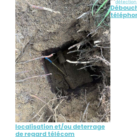
Débouch
télépho
localisation et/ou deterrage
de regard télécom