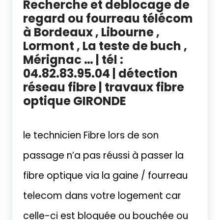
Recherche et deblocage de
regard ou fourreau télécom
à Bordeaux , Libourne ,
Lormont , La teste de buch ,
Mérignac … | tél :
04.82.83.95.04 | détection
réseau fibre | travaux fibre
optique GIRONDE
Débouchage fourreau télécom Bordeaux 33000 | recherche regard télécom | de
le technicien Fibre lors de son
passage n’a pas réussi à passer la
fibre optique via la gaine / fourreau
telecom dans votre logement car
celle-ci est bloquée ou bouchée ou