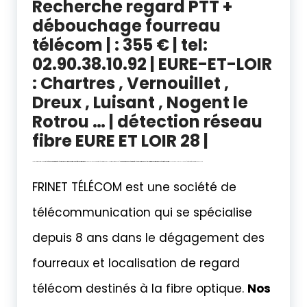
Recherche regard PTT +
débouchage fourreau
télécom | : 355 € | tel:
02.90.38.10.92 | EURE-ET-LOIR
: Chartres , Vernouillet ,
Dreux , Luisant , Nogent le
Rotrou … | détection réseau
fibre EURE ET LOIR 28 |
localisation point Blocage fibre |
débouchage fourreau télécom Vernouillet , Dreux , Chartres , Luisant , | travaux fibre optique
EURE ET LOIRE 28 – Regard télécom introuvable – Fourreau Fibre bouché |
expert Fourreau bouché et regard télécom PTT introuvable – réalisation travaux fibre optique – détection réseau fibre –
CHARTRES – EURE-ET-LOIR 28 | détection réseau fibre EURE ET LOIR
FRINET TÉLÉCOM est une société de
télécommunication qui se spécialise
depuis 8 ans dans le dégagement des
fourreaux et localisation de regard
télécom destinés à la fibre optique.
Nos