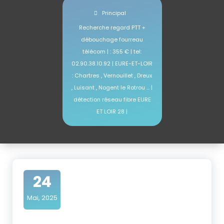
Principal
Recherche regard PTT +
débouchage fourreau
télécom | : 355 € | tel:
02.90.38.10.92 | EURE-ET-LOIR
: Chartres , Vernouillet , Dreux
, Luisant , Nogent le Rotrou … |
détection réseau fibre EURE
ET LOIR 28 |
24
Mai, 2025