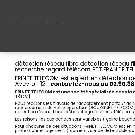
Localisation points de blocage fibre : recherche regard télécom , gaine cassé | débouchage fourreau télécom | tél: 02.90.38.10.92 | détection réseau fibre Aveyron 12 | diagnostic + travaux basique 399€ TTC
détection réseau fibre detection réseau f
recherche regard télécom PTT FRANCE T
FRINET TELECOM est expert en détection de
Aveyron 12 |
contactez-nous au 02.90.38.
FRINET TELECOM est une société spécialisée dans la 
Tél : v
|
Nous réalisons les travaux de raccordement partout da
raccordement de votre opérateur (BOUYGUES TELECOM , FR
détection réseau fibre , débouchage fourreau télécom / 
Les raisons liés aux échecs sont variables ( gaine bouché 
Pour chacune de ces situations, FRINET TELECOM est en
professionnel logement ( caméra , sonde détectable auton