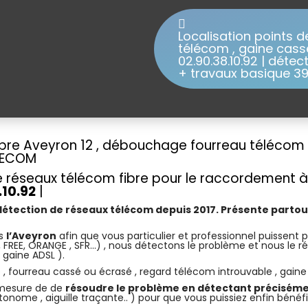
Localisation points d
télécom , gaine cass
02.90.38.10.92 | détec
+ travaux basique 3
ibre Aveyron 12 , débouchage fourreau télécom R
ELECOM
 réseaux télécom fibre pour le raccordement à l
10.92
|
détection de réseaux télécom depuis 2017. Présente partou
ns
l’Aveyron
afin que vous particulier et professionnel puissent p
EE, ORANGE , SFR…) , nous détectons le problème et nous le r
gaine ADSL ).
, fourreau cassé ou écrasé , regard télécom introuvable , gaine tr
 mesure de de
résoudre le problème en détectant préciséme
ome , aiguille traçante.. ) pour que vous puissiez enfin bénéfi