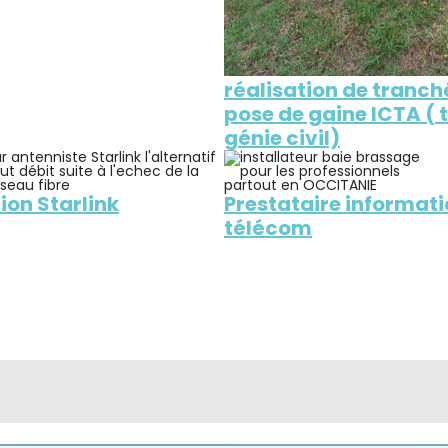
réalisation de tranc
pose de gaine ICTA (
génie civil)
tion Starlin
k
Prestataire informat
télécom