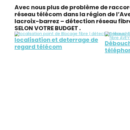
localisation point Blocage fibre Saint Flour , Murat , Polminhac , ally , MaursRegard télécom introuvable – Fourreau Fibre bouché | tél:04.86.80.29.65
Avec nous plus de problème de raccorde
réseau télécom dans la région de l’Ave
lacroix-barrez – détection réseau fib
SELON VOTRE BUDGET .
localisation et deterrage de
Débouch
regard télécom
télépho