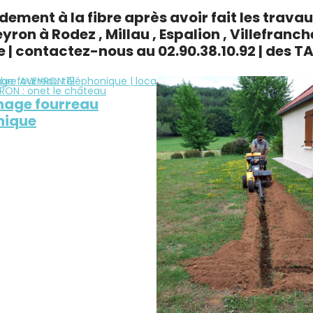
ment à la fibre après avoir fait les travau
yron à Rodez , Millau , Espalion , Villefra
re
| contactez-nous au 02.90.38.10.92 | des 
age fourreau
nique