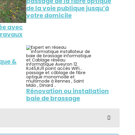
passage de la fibre optique
de la voie publique jusqu’à
votre domicile
hée avec
 travaux
ique &
Rénovation ou installa
tion
baie de brassage