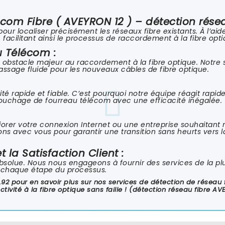
lécom Fibre
( AVEYRON 12 ) – détection réseau
pour localiser précisément les réseaux fibre existants. À l’ai
facilitant ainsi le processus de raccordement à la fibre opti
 Télécom :
 obstacle majeur au raccordement à la fibre optique. Notre
assage fluide pour les nouveaux câbles de fibre optique.
é rapide et fiable. C’est pourquoi notre équipe réagit rapi
bouchage de fourreau télécom avec une efficacité inégalée.
rer votre connexion Internet ou une entreprise souhaitant mi
ns avec vous pour garantir une transition sans heurts vers la
 la Satisfaction Client :
 absolue. Nous nous engageons à fournir des services de la pl
à chaque étape du processus.
0.92 pour en savoir plus sur nos services de détection de résea
tivité à la fibre optique sans faille ! (détection réseau fibre AV