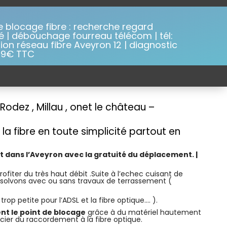
e blocage fibre : recherche regard
é | débouchage fourreau télécom | tél:
tion réseau fibre Aveyron 12 | diagnostic
99€ TTC
odez , Millau , onet le château –
a fibre en toute simplicité partout en
t dans l’Aveyron avec la gratuité du déplacement. |
rofiter du très haut débit .Suite à l’echec cuisant de
ésolvons avec ou sans travaux de terrassement (
op petite pour l’ADSL et la fibre optique…. ).
nt le point de blocage
grâce à du matériel hautement
cier du raccordement à la fibre optique.