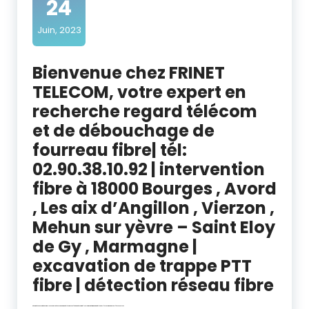
24
Juin, 2023
Bienvenue chez FRINET
TELECOM, votre expert en
recherche regard télécom
et de débouchage de
fourreau fibre| tél:
02.90.38.10.92 | intervention
fibre à 18000 Bourges , Avord
, Les aix d’Angillon , Vierzon ,
Mehun sur yèvre – Saint Eloy
de Gy , Marmagne |
excavation de trappe PTT
fibre | détection réseau fibre
détection réseaux enterrés Bourges – Cher – Berry 18 débouchage fourreau télécom Cher 18 | détection réseau fibre | localisation et déterrage regard télécom PTT | excavation gaine ADSL | tél: 02.90.38.10.92