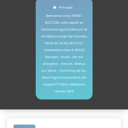
Principal
Bienvenue chez FRINET
TELECOM, votre expert en
recherche regard télécom et
de débouchage de fourreau
fibre| tél: 02.90.38.10.92 |
intervention fibre à 18000
Bourges , Avord , Les aix
d’Angillon , Vierzon , Mehun
sur yèvre – Saint Eloy de Gy ,
Marmagne | excavation de
trappe PTT fibre | détection
réseau fibre