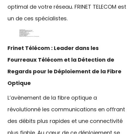
optimal de votre réseau. FRINET TELECOM est
un de ces spécialistes.
Gaine de fibre optique obstruée
comment trouver le regard France télécom ( PTT) à Alba La romaine
qui appeler pour débloquer fourreau fibre ecrasé ARDECHE 07
je cherche professionel pour mon blocage fourreau en OCCITANIE
prix pas cher pour tuyau souterrain coincé
Conduit de fibre optique obstrué Vals-les-bains
Canal de câbles optiques bouché PRIVAS
Passage de fibre optique obstrué Bourg-Saint-Andéol
Tube de protection de la fibre optique bloqué
Enveloppe de câble optique obstruée
prix débouchage conduit fibre optique
Comment trouver la trappe de visite pour la ligne de téléphone ( RTC , ADSL … ) à Guilherand-Granges
Frinet Télécom : Leader dans les
Fourreaux Télécom et la Détection de
Regards pour le Déploiement de la Fibre
Optique
L’avènement de la fibre optique a
révolutionné les communications en offrant
des débits plus rapides et une connectivité
plus fiable. Au cœur de ce déploiement se