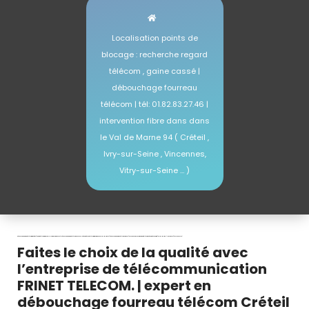
Localisation points de
blocage : recherche regard
télécom , gaine cassé |
débouchage fourreau
télécom | tél: 01.82.83.27.46 |
intervention fibre dans dans
le Val de Marne 94 ( Créteil ,
Ivry-sur-Seine , Vincennes,
Vitry-sur-Seine … )
débouchage fourreau télécom fibre Créteil | Regard télécom introuvable – Fourreau Fibre bouché – débouchage fourreau télécom Vincennes – détection réseau télécom fibre optique de Val de Marne 94 | débouchage fourreau télécom creteil 94 | Recherche et excavation regard télécom & détection réseau fibre | Val de Marne – Île de France | tél: 01.82.83.27.46
|
Faites le choix de la qualité avec
l’entreprise de télécommunication
FRINET TELECOM. | expert en
débouchage fourreau télécom Créteil