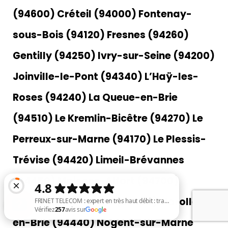
(94600) Créteil (94000) Fontenay-
sous-Bois (94120) Fresnes (94260)
Gentilly (94250) Ivry-sur-Seine (94200)
Joinville-le-Pont (94340) L’Haÿ-les-
Roses (94240) La Queue-en-Brie
(94510) Le Kremlin-Bicêtre (94270) Le
Perreux-sur-Marne (94170) Le Plessis-
Trévise (94420) Limeil-Brévannes
(94450) Maisons-Alfort (94700)
Mandres-les-Roses (94520) Marolles-
en-Brie (94440) Nogent-sur-Marne