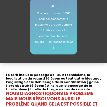
Voici notre formule 399€
pour solutionner votre
problème de raccordement
à la fibre comme la
canalisation télécom
bouché – | tél : 02.90.38.10.92
|
déblocage gaine fibre obstruée
Le tarif inclut le passage de 1 ou 2 techniciens, la
localisation du regard télécom ou tout autre blocage ,
l’aiguillage et le déblocage de la canalisation ( gaine
fibre obstrué télécom ) Ainsi que le passage de la
ficelle bleue ( ficelle de tirage en cas de réussite.
NOUS DIAGNOSTIQUONS LE PROBLÈME
MAIS NOUS RÉSOLVONS AUSSI LE
PROBLÈME QUAND CELA EST POSSIBLE ET