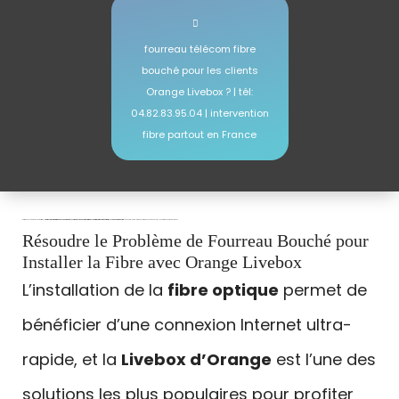
fourreau télécom fibre
bouché pour les clients
Orange Livebox ? | tél:
04.82.83.95.04 | intervention
fibre partout en France
fourreau bouché orange livebox fibre ?
Il faut fonc prévoir de faire déboucher la gaine télécom du téléphone afin d’y faire passer la fibre optique et bénéficier de la Livebox Orange Fibre
| Résoudre le Problème de Fourreau Bouché pour Installer la Fibre avec Orange Livebox
Résoudre le Problème de Fourreau Bouché pour
Installer la Fibre avec Orange Livebox
L’installation de la
fibre optique
permet de
bénéficier d’une connexion Internet ultra-
rapide, et la
Livebox d’Orange
est l’une des
solutions les plus populaires pour profiter