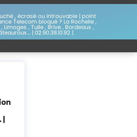
ché , écrasé ou introuvable | point
ance Telecom bloqué ? La Rochelle ,
, Limoges , Tulle , Brive , Bordeaux ,
eauroux…. | 02.90.38.10.92 |
ion
 |