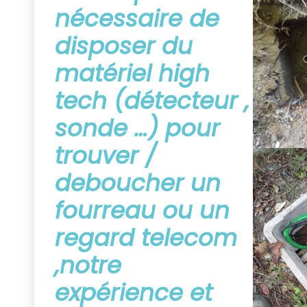
nécessaire de
disposer du
matériel high
tech (détecteur ,
sonde …) pour
trouver /
deboucher un
fourreau ou un
regard telecom
,notre
expérience et