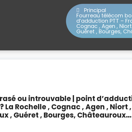
Principal
Fourreau télécom bou
d’adduction PTT – Fr
Cognac , Agen , Niort 
Guéret , Bourges, Chât
rasé ou introuvable | point d’adduct
La Rochelle , Cognac , Agen , Niort ,
eaux , Guéret , Bourges, Châteauroux….