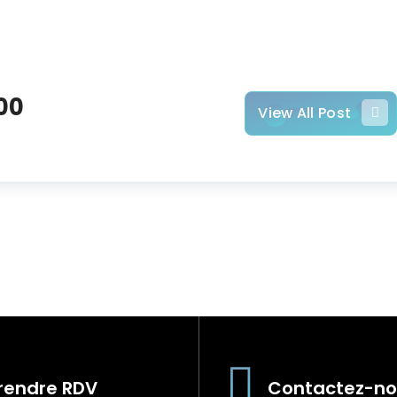
00
View All Post
rendre RDV
Contactez-no