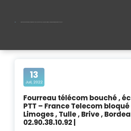
Fourreau télécom bouché , écrasé ou introuvable | point d’adduction PTT – France Telecom bloqué ? La Rochelle , Cognac , Agen , Niort , Limoges , Tulle , Brive , Bordeaux , Guéret , Bourges, Châteauroux…. | 02.90.38.10.92 |
13
Juil, 2022
Fourreau télécom bouché , éc
PTT – France Telecom bloqué ? 
Limoges , Tulle , Brive , Bord
02.90.38.10.92 |