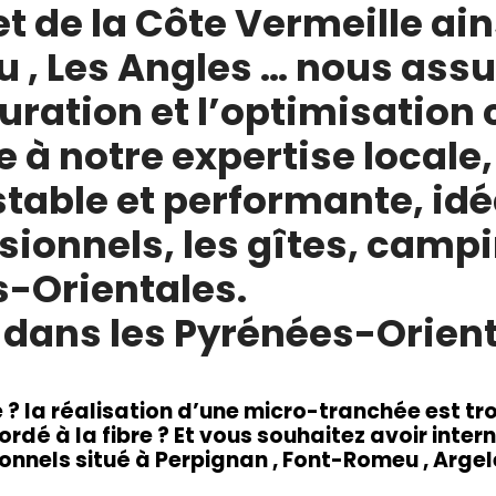
et de la Côte Vermeille ai
 , Les Angles … nous assu
guration et l’optimisation
e à notre expertise local
stable et performante, idé
ssionnels, les gîtes, camp
s-Orientales.
dans les Pyrénées-Orient
re ? la réalisation d’une micro-tranchée est t
rdé à la fibre ? Et v
ous souhaitez avoir intern
nnels situé à Perpignan , Font-Romeu , Argele