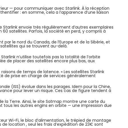
extérieur — pour communiquer avec Starlink. À la réception
’authentifier : en somme, cela a l’apparence d’une liaison
e Starlink envoie très régulièrement d’autres exemplaires
0 satellites. Parfois, la société en perd, y compris à
t par le nord du Canada, de l’Europe et de la Sibérie, et
 satellites qui se trouvent au-delà.
arlink n’utilise toutefois pas la totalité de l’orbite
idée de placer des satellites encore plus bas, aux
raisons de temps de latence. « Les satellites Starlink
cité de prise en charge de services généralement
ionale (ISS) évolue dans les parages. Idem pour la Chine,
avance pour lever un risque. Ces cas de figure tendent à
 de la Terre. Ainsi, le site Satmap montre une carte du
t tous les autres engins en orbite — une impression due
outeur Wi-Fi, le bloc d’alimentation, le trépied de montage
 de location , seul les frais d’expédition de 23€ sont