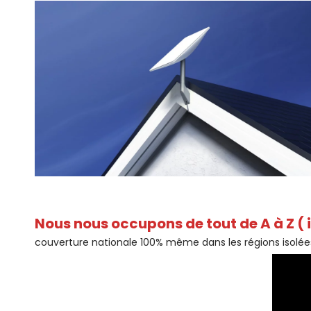
Nous nous occupons de tout de A à Z ( 
couverture nationale 100% même dans les régions isolée