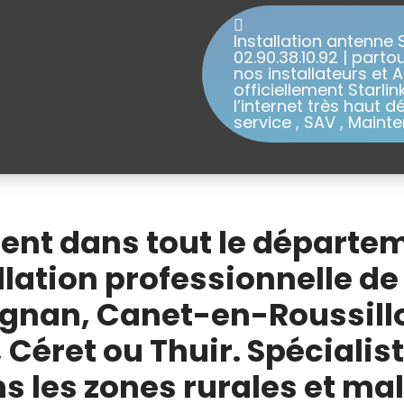
Installation antenne St
02.90.38.10.92 | part
nos installateurs et A
officiellement Starli
l’internet très haut d
service , SAV , Mainte
ient dans tout le départe
llation professionnelle de
ignan, Canet-en-Roussill
 Céret ou Thuir. Spéciali
ns les zones rurales et ma