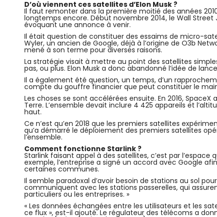
D’où viennent ces satellites d’Elon Musk ?
Il faut remonter dans la première moitié des années 2010
longtemps encore. Début novembre 2014, le Wall Street Jour
évoquant une annonce à venir.
Il était question de constituer des essaims de micro-sat
Wyler, un ancien de Google, déjà à l’origine de O3b Networ
mené à son terme pour diverses raisons.
La stratégie visait à mettre au point des satellites simpl
pas, ou plus. Elon Musk a donc abandonné l’idée de lancer
Il a également été question, un temps, d’un rapprocheme
compte du gouffre financier que peut constituer le maintien
Les choses se sont accélérées ensuite. En 2016, SpaceX
Terre. L’ensemble devait inclure 4 425 appareils et l’altitu
haut.
Ce n’est qu’en 2018 que les premiers satellites expérimen
qu’a démarré le déploiement des premiers satellites opéra
l’ensemble.
Comment fonctionne Starlink ?
Starlink faisant appel à des satellites, c’est par l’espace
exemple, l’entreprise a signé un accord avec Google afin
certaines communes.
Il semble paradoxal d’avoir besoin de stations au sol pour 
communiquent avec les stations passerelles, qui assurent l
particuliers ou les entreprises. »
« Les données échangées entre les utilisateurs et les sat
ce flux », est-il ajouté. Le régulateur des télécoms a do