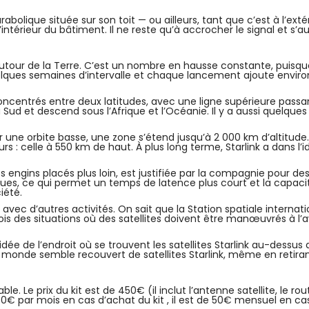
parabolique située sur son toit — ou ailleurs, tant que c’est à l’
 l’intérieur du bâtiment. Il ne reste qu’à accrocher le signal et s
autour de la Terre. C’est un nombre en hausse constante, puisqu
elques semaines d’intervalle et chaque lancement ajoute environ 6
concentrés entre deux latitudes, avec une ligne supérieure passan
 Sud et descend sous l’Afrique et l’Océanie. Il y a aussi quelques
ur une orbite basse, une zone s’étend jusqu’à 2 000 km d’altitude. St
rs : celle à 550 km de haut. À plus long terme, Starlink a dans l’
s engins placés plus loin, est justifiée par la compagnie pour des 
assiques, ce qui permet un temps de latence plus court et la capa
ciété.
avec d’autres activités. On sait que la Station spatiale internat
ois des situations où des satellites doivent être manœuvrés à l’
idée de l’endroit où se trouvent les satellites Starlink au-dessus
e monde semble recouvert de satellites Starlink, même en retiran
le. Le prix du kit est de 450€ (il inclut l’antenne satellite, le r
 40€ par mois en cas d’achat du kit , il est de 50€ mensuel en cas