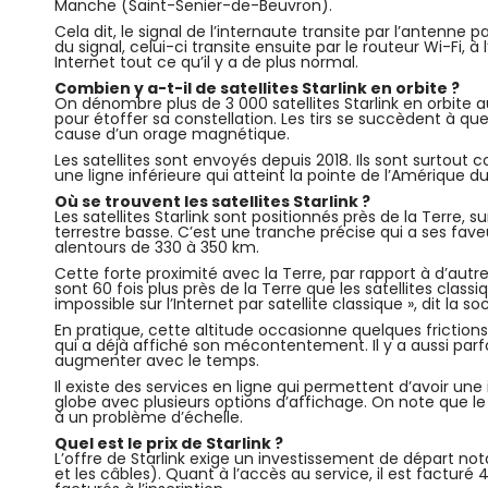
Manche (Saint-Senier-de-Beuvron).
Cela dit, le signal de l’internaute transite par l’antenne 
du signal, celui-ci transite ensuite par le routeur Wi-Fi, à
Internet tout ce qu’il y a de plus normal.
Combien y a-t-il de satellites Starlink en orbite ?
On dénombre plus de 3 000 satellites Starlink en orbite 
pour étoffer sa constellation. Les tirs se succèdent à qu
cause d’un orage magnétique.
Les satellites sont envoyés depuis 2018. Ils sont surtout 
une ligne inférieure qui atteint la pointe de l’Amérique du
Où se trouvent les satellites Starlink ?
Les satellites Starlink sont positionnés près de la Terre, s
terrestre basse. C’est une tranche précise qui a ses faveu
alentours de 330 à 350 km.
Cette forte proximité avec la Terre, par rapport à d’autre
sont 60 fois plus près de la Terre que les satellites cl
impossible sur l’Internet par satellite classique », dit la so
En pratique, cette altitude occasionne quelques frictions 
qui a déjà affiché son mécontentement. Il y a aussi parf
augmenter avec le temps.
Il existe des services en ligne qui permettent d’avoir une 
globe avec plusieurs options d’affichage. On note que l
à un problème d’échelle.
Quel est le prix de Starlink ?
L’offre de Starlink exige un investissement de départ notab
et les câbles). Quant à l’accès au service, il est facturé