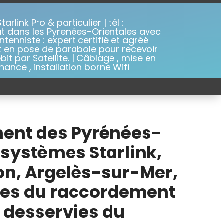
arlink Pro & particulier | tél :
out dans les Pyrenées-Orientales avec
ntenniste : expert certifié et agréé
nk en pose de parabole pour recevoir
ébit par Satellite. | Câblage , mise en
nance , installation borne Wifi
ment des Pyrénées-
 systèmes Starlink,
on, Argelès-sur-Mer,
stes du raccordement
l desservies du