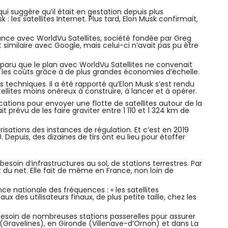
i suggère qu’il était en gestation depuis plus
 les satellites Internet. Plus tard, Elon Musk confirmait,
iance avec WorldVu Satellites, société fondée par Greg
t similaire avec Google, mais celui-ci n’avait pas pu être
 apparu que le plan avec WorldVu Satellites ne convenait
re les coûts grâce à de plus grandes économies d’échelle.
echniques. Il a été rapporté qu’Elon Musk s’est rendu
tellites moins onéreux à construire, à lancer et à opérer.
ions pour envoyer une flotte de satellites autour de la
it prévu de les faire graviter entre 1 110 et 1 324 km de
isations des instances de régulation. Et c’est en 2019
Depuis, des dizaines de tirs ont eu lieu pour étoffer
besoin d’infrastructures au sol, de stations terrestres. Par
 du net. Elle fait de même en France, non loin de
nce nationale des fréquences : « les satellites
 des utilisateurs finaux, de plus petite taille, chez les
t besoin de nombreuses stations passerelles pour assurer
d (Gravelines), en Gironde (Villenave-d’Ornon) et dans La