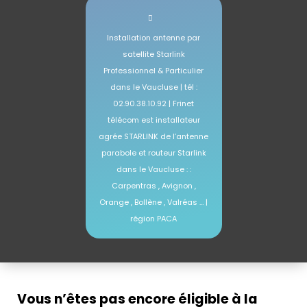
Installation antenne par
satellite Starlink
Professionnel & Particulier
dans le Vaucluse | tél :
02.90.38.10.92 | Frinet
télécom est installateur
agrée STARLINK de l’antenne
parabole et routeur Starlink
dans le Vaucluse : :
Carpentras , Avignon ,
Orange , Bollène , Valréas … |
région PACA
Installateur Starlink agrée Vaucluse – pose de votre antenne sur le toit à Valréas , Bollène , apt , Avignon .. | tél : 04.86.80.29.65
| Antenniste expert Starlink depuis 2022 | installateur AGRéé offciellement par starlink Isère expert certifié Starlink antenne satellite Très haut débit 84 -Provence-Alpes-Côte d’Azur
Vous n’êtes pas encore éligible à la