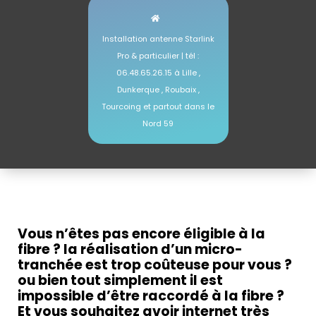
Installation antenne Starlink
Pro & particulier | tél :
06.48.65.26.15 à Lille ,
Dunkerque , Roubaix ,
Tourcoing et partout dans le
Nord 59
installation antenne Starlink Lille – Nord 59
Vous n’êtes pas encore éligible à la
fibre ? la réalisation d’un micro-
tranchée est trop coûteuse pour vous ?
ou bien tout simplement il est
impossible d’être raccordé à la fibre ?
Et vous souhaitez avoir internet très