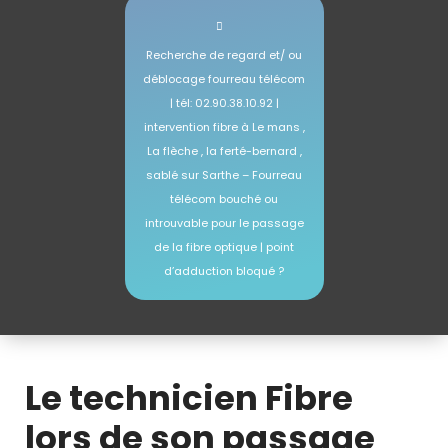
Recherche de regard et/ ou
déblocage fourreau télécom
| tél: 02.90.38.10.92 |
intervention fibre à Le mans ,
La flèche , la ferté-bernard ,
sablé sur Sarthe – Fourreau
télécom bouché ou
introuvable pour le passage
de la fibre optique | point
d’adduction bloqué ?
déblocage fourreau telecom fibre Le Mans
Le technicien Fibre
lors de son passage