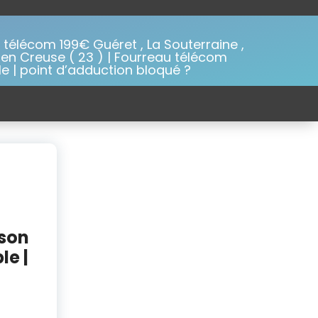
télécom 199€ Guéret , La Souterraine ,
en Creuse ( 23 ) | Fourreau télécom
e | point d’adduction bloqué ?
sson
le |