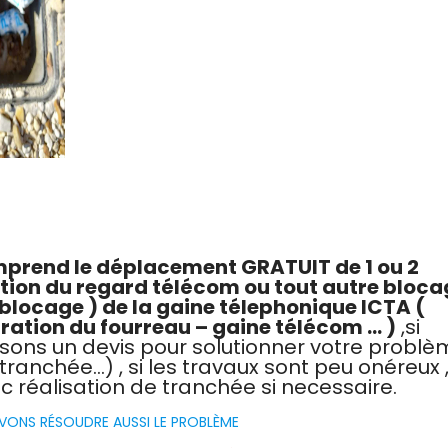
comprend le déplacement GRATUIT de 1 ou 2
ation du regard télécom ou tout autre bloca
éblocage ) de la gaine télephonique ICTA (
ration du fourreau – gaine télécom … )
,si
ssons un devis pour solutionner votre problè
e tranchée…) , si les travaux sont peu onéreux 
réalisation de tranchée si necessaire.
ONS RÉSOUDRE AUSSI LE PROBLÈME