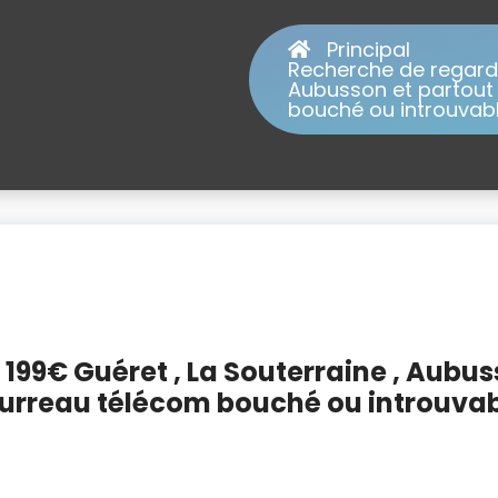
Principal
Recherche de regard 
Aubusson et partout 
bouché ou introuvabl
199€ Guéret , La Souterraine , Aubu
Fourreau télécom bouché ou introuvab