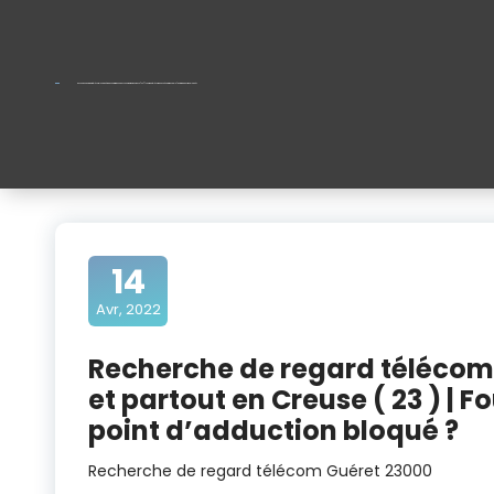
Recherche de regard télécom 199€ Guéret , La Souterraine , Aubusson et partout en Creuse ( 23 ) | Fourreau télécom bouché ou introuvable | point d’adduction bloqué ?
14
Avr, 2022
Recherche de regard télécom 
et partout en Creuse ( 23 ) | 
point d’adduction bloqué ?
Recherche de regard télécom Guéret 23000