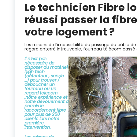
Le technicien Fibre l
réussi passer la fibr
votre logement ?
Les raisons de l’impossibilité du passage du câble 
regard enterré introuvable, fourreau télécom cassé
Il n’est pas
nécessaire de
disposer du matériel
high tech
(détecteur , sonde
…) pour trouver /
deboucher un
fourreau ou un
regard telecom
,notre expérience et
notre dévouement a
permis le
raccordement fibre
pour plus de 250
clients lors notre
première
intervention.