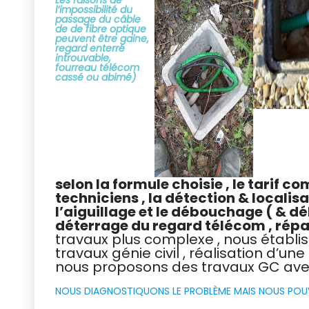
Les raisons de
l’impossibilité du
passage du câble
de de fibre optique
peuvent être gaine,
regard enterré
introuvable,
fourreau télécom
cassé ou abimé)
selon la formule choisie , le tarif 
techniciens , la détection & localis
l’aiguillage et le débouchage ( & d
déterrage du regard télécom , répa
travaux plus complexe , nous établi
travaux génie civil , réalisation d’un
nous proposons des travaux GC avec 
NOUS DIAGNOSTIQUONS LE PROBLÈME MAIS NOUS POUV