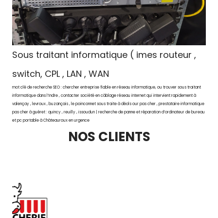
Sous traitant informatique ( imes routeur ,
switch, CPL , LAN , WAN
mot clé de recherche SEO : chercher entreprise fiable en réseau informatique, ou trouver sous traitant
informatique dans l’Indre , contacter société en câblage réseau internet qui intervient rapidement à
valençay , levroux , buzançais , le poinconnet sous traite à déols our pas cher , prestataire informatique
pas cher à guéret : quincy , reuilly , issoudun | recherche de panne et réparation d’ordinateur de bureau
et pc portable à Châteauroux en urgence
NOS CLIENTS