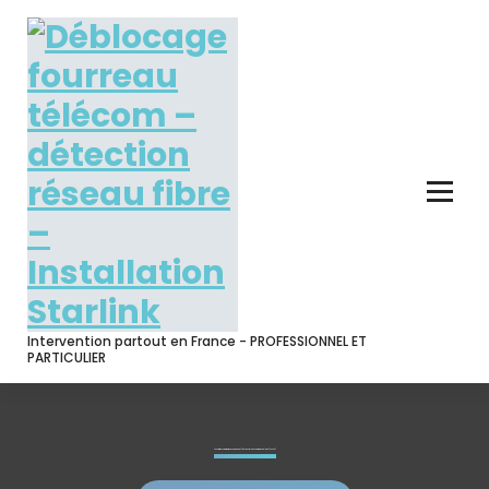
Skip
to
content
Intervention partout en France - PROFESSIONNEL ET
PARTICULIER
Sous traitance informatique Chateauroux ( réseaux , téléphonie , WiFi & câblage ( 36000 )