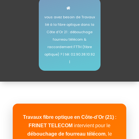
vous avez besoin de Travaux
lié à la fibre optique dans la
Côte d’Or 21 : débouchage
fourreau télécom &
raccordement FTTH (fibre
optique) ? | tél: 02.90.38.10.92
|
Travaux fibre optique en Côte-d’Or (21)
:
FRINET TELECOM
intervient pour le
débouchage de fourreau télécom
, le