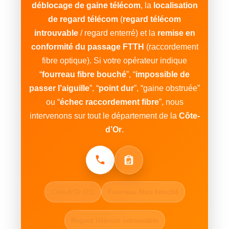
déblocage de gaine télécom
, la
localisation
de regard télécom
(
regard télécom
introuvable
/ regard enterré) et la
remise en
conformité du passage FTTH
(raccordement
fibre optique). Si votre opérateur indique
“
fourreau fibre bouché
”, “
impossible de
passer l’aiguille
”, “
point dur
”, “gaine obstruée”
ou “
échec raccordement fibre
”, nous
intervenons sur tout le département de la
Côte-
d’Or
.
Appeler : 02.90.38.10.92
Demander un devis
Côte-d’Or (21)
Fourreau fibre bouché
Regard télécom introuvable