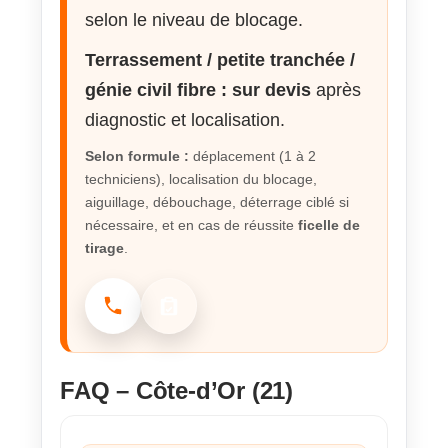
selon le niveau de blocage.
Terrassement / petite tranchée /
génie civil fibre :
sur devis
après
diagnostic et localisation.
Selon formule :
déplacement (1 à 2
techniciens), localisation du blocage,
aiguillage, débouchage, déterrage ciblé si
nécessaire, et en cas de réussite
ficelle de
tirage
.
02.90.38.10.92
Demander un devis
FAQ – Côte-d’Or (21)