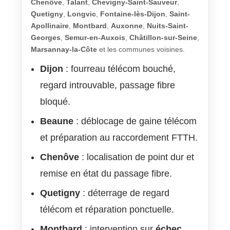
Chenôve
,
Talant
,
Chevigny-Saint-Sauveur
,
Quetigny
,
Longvic
,
Fontaine-lès-Dijon
,
Saint-
Apollinaire
,
Montbard
,
Auxonne
,
Nuits-Saint-
Georges
,
Semur-en-Auxois
,
Châtillon-sur-Seine
,
Marsannay-la-Côte
et les communes voisines.
Dijon
: fourreau télécom bouché,
regard introuvable, passage fibre
bloqué.
Beaune
: déblocage de gaine télécom
et préparation au raccordement FTTH.
Chenôve
: localisation de point dur et
remise en état du passage fibre.
Quetigny
: déterrage de regard
télécom et réparation ponctuelle.
Montbard
: intervention sur
échec