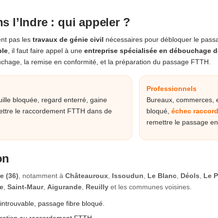
 l’Indre : qui appeler ?
ent pas les
travaux de génie civil
nécessaires pour débloquer le passa
ble
, il faut faire appel à une
entreprise spécialisée en débouchage d
bouchage, la remise en conformité, et la préparation du passage FTTH.
Professionnels
guille bloquée, regard enterré, gaine
Bureaux, commerces, en
rmettre le raccordement FTTH dans de
bloqué,
échec raccord
remettre le passage en
on
e (36)
, notamment à
Châteauroux
,
Issoudun
,
Le Blanc
,
Déols
,
Le 
re
,
Saint-Maur
,
Aigurande
,
Reuilly
et les communes voisines.
introuvable, passage fibre bloqué.
aration au raccordement FTTH.