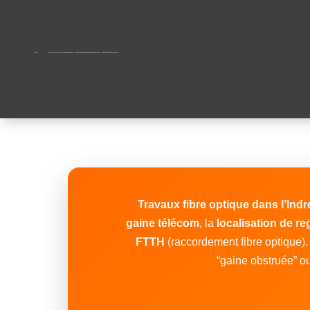
vous avez besoin de Travaux lié à la fibre optique dans l’Indre : débouchage fourreau télécom & raccordement FTTH (fibre optique) ? | tél: 02.90.38.10.92 |
Travaux fibre optique dans l’Indr
gaine télécom
, la
localisation de r
FTTH
(raccordement fibre optique). 
“gaine obstruée” ou