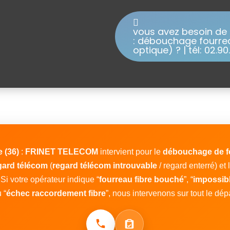
vous avez besoin de T
: débouchage fourre
optique) ? | tél: 02.90.
e (36)
:
FRINET TELECOM
intervient pour le
débouchage de f
egard télécom
(
regard télécom introuvable
/ regard enterré) et 
Si votre opérateur indique “
fourreau fibre bouché
”, “
impossibl
 “
échec raccordement fibre
”, nous intervenons sur tout le dép
Appeler : 02.90.38.10.92
Demander un devis