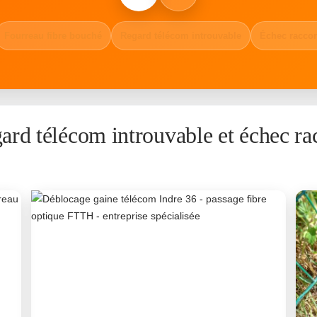
Fourreau fibre bouché
Regard télécom introuvable
Échec raccor
gard télécom introuvable et échec r