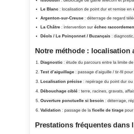
Le Blanc
: localisation de point dur et remise en 
Argenton-sur-Creuse
: déterrage de regard télé
La Châtre
: intervention sur
échec raccordement
Déols / Le Poinçonnet / Buzançais
: diagnostic
Notre méthode : localisation 
Diagnostic
: étude du parcours entre la limite de 
Test d’aiguillage
: passage d’aiguille / tir-fil pour
Localisation précise
: repérage du point dur ou
Débouchage ciblé
: terre, racines, gravats, aff
Ouverture ponctuelle si besoin
: déterrage, rép
Validation
: passage de la
ficelle de tirage
pour 
Prestations fréquentes dans l