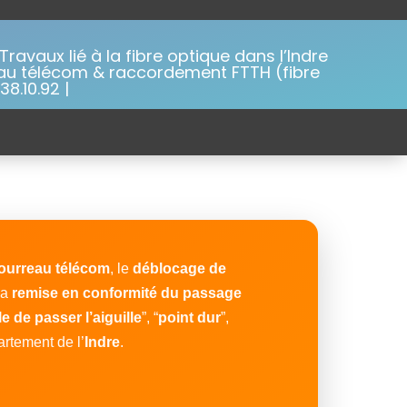
ravaux lié à la fibre optique dans l’Indre
au télécom & raccordement FTTH (fibre
38.10.92 |
ourreau télécom
, le
déblocage de
la
remise en conformité du passage
e de passer l’aiguille
”, “
point dur
”,
artement de l’
Indre
.