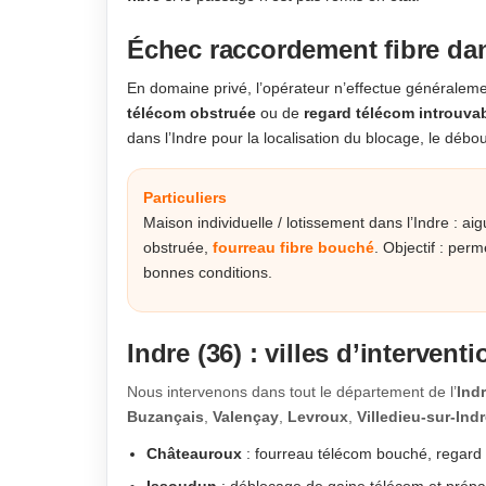
Échec raccordement fibre dans
En domaine privé, l’opérateur n’effectue généralem
télécom obstruée
ou de
regard télécom introuva
dans l’Indre pour la localisation du blocage, le dé
Particuliers
Maison individuelle / lotissement dans l’Indre : ai
obstruée,
fourreau fibre bouché
. Objectif : pe
bonnes conditions.
Indre (36) : villes d’interventi
Nous intervenons dans tout le département de l’
Indr
Buzançais
,
Valençay
,
Levroux
,
Villedieu-sur-Ind
Châteauroux
: fourreau télécom bouché, regard 
Issoudun
: déblocage de gaine télécom et prép