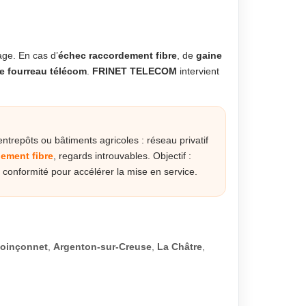
ge. En cas d’
échec raccordement fibre
, de
gaine
e fourreau télécom
.
FRINET TELECOM
intervient
trepôts ou bâtiments agricoles : réseau privatif
ement fibre
, regards introuvables. Objectif :
 conformité pour accélérer la mise en service.
Poinçonnet
,
Argenton-sur-Creuse
,
La Châtre
,