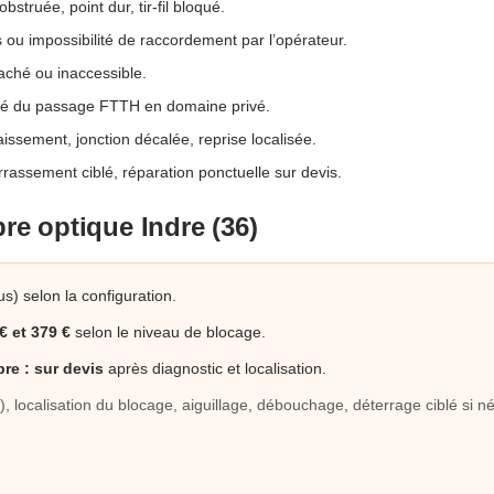
bstruée, point dur, tir-fil bloqué.
s ou impossibilité de raccordement par l’opérateur.
aché ou inaccessible.
té du passage FTTH en domaine privé.
aissement, jonction décalée, reprise localisée.
errassement ciblé, réparation ponctuelle sur devis.
bre optique Indre (36)
s) selon la configuration.
€ et 379 €
selon le niveau de blocage.
bre :
sur devis
après diagnostic et localisation.
, localisation du blocage, aiguillage, débouchage, déterrage ciblé si n