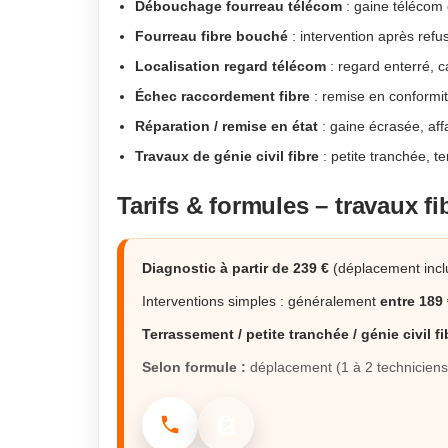
Débouchage fourreau télécom
: gaine télécom o
Fourreau fibre bouché
: intervention après refu
Localisation regard télécom
: regard enterré, c
Échec raccordement fibre
: remise en conformi
Réparation / remise en état
: gaine écrasée, aff
Travaux de génie civil fibre
: petite tranchée, t
Tarifs & formules – travaux fi
Diagnostic à partir de 239 €
(déplacement inclu
Interventions simples : généralement
entre 189 
Terrassement / petite tranchée / génie civil fi
Selon formule :
déplacement (1 à 2 techniciens)
02.90.38.10.92
Demander un devis