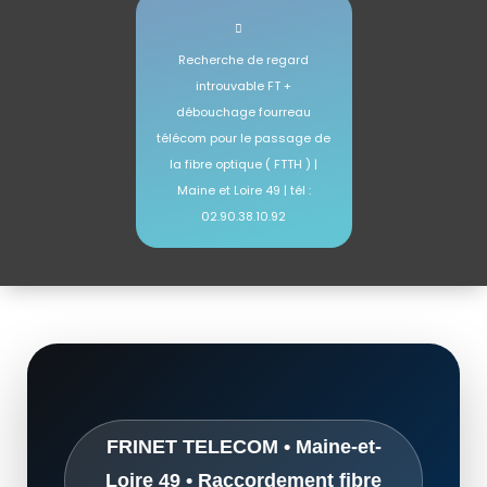
Recherche de regard
introuvable FT +
débouchage fourreau
télécom pour le passage de
la fibre optique ( FTTH ) |
Maine et Loire 49 | tél :
02.90.38.10.92
débouchage gaine télécom Angers | Maine-et-Loire 49 | tél : 05.87.07.05.81
FRINET TELECOM • Maine-et-
Loire 49 • Raccordement fibre