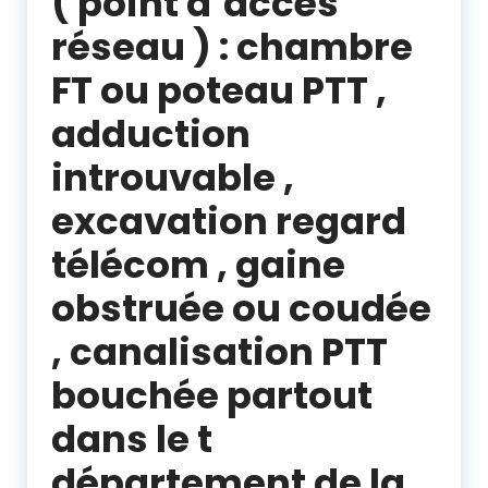
( point d’accès
réseau ) : chambre
FT ou poteau PTT ,
adduction
introuvable ,
excavation regard
télécom , gaine
obstruée ou coudée
, canalisation PTT
bouchée partout
dans le t
département de la