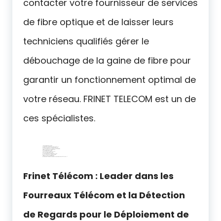
contacter votre fournisseur de services
de fibre optique et de laisser leurs
techniciens qualifiés gérer le
débouchage de la gaine de fibre pour
garantir un fonctionnement optimal de
votre réseau. FRINET TELECOM est un de
ces spécialistes.
Gaine de fibre optique obstruée
comment trouver le regard France télécom ( PTT)
qui appeler pour débloquer fourreau fibre ecrasé
je cherche professionel pour mon blocage fourreau
prix pas cher pour tuyau souterrain coincé
Conduit de fibre optique obstrué
Canal de câbles optiques bouché
Passage de fibre optique obstrué
Tube de protection de la fibre optique bloqué
Enveloppe de câble optique obstruée
prix débouchage conduit fibre optique
Comment trouver la trappe de visite pour la ligne de téléphone ( RTC , ADSL … )
Frinet Télécom : Leader dans les
Fourreaux Télécom et la Détection
de Regards pour le Déploiement de