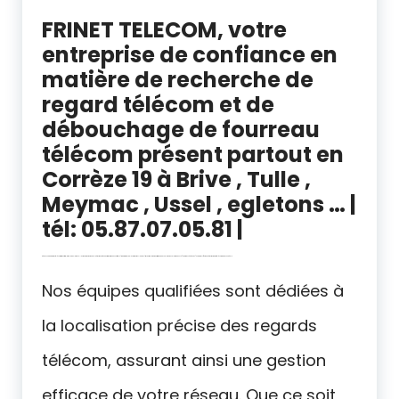
FRINET TELECOM, votre
entreprise de confiance en
matière de recherche de
regard télécom et de
débouchage de fourreau
télécom présent partout en
Corrèze 19 à Brive , Tulle ,
Meymac , Ussel , egletons … |
tél: 05.87.07.05.81 |
débouchage fourreau télécom fibre Corrèze – Brice la gaillarde , Tulle , Argentat sur Dordogne – détection de réseau fibre optique en Corrèze 19 | regard introuvable carmaux , Puylaurens | travaux raccordement fibre Bugeat , Malemort localisation du PAR ( point d’accès réseau ) : chambre FT / poteau détection regard télécom , gaine coudée 19
Nos équipes qualifiées sont dédiées à
la localisation précise des regards
télécom, assurant ainsi une gestion
efficace de votre réseau. Que ce soit